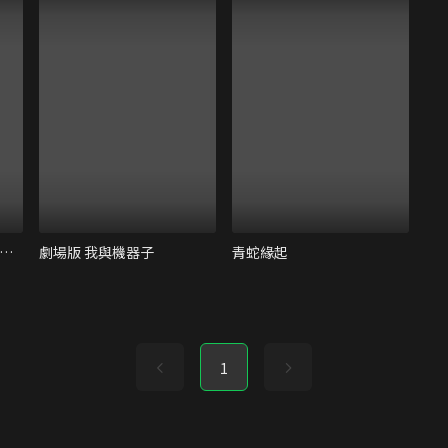
大奉打更人之世間無我這般人
劇場版 我與機器子
青蛇緣起
1