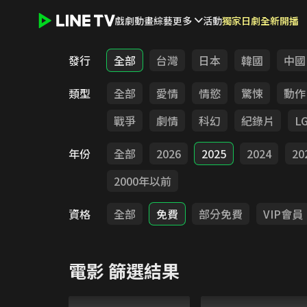
戲劇
動畫
綜藝
更多
活動
獨家日劇全新開播
LINE TV - 電影
發行
全部
台灣
日本
韓國
中國
類型
全部
愛情
情慾
驚悚
動作
戰爭
劇情
科幻
紀錄片
L
年份
全部
2026
2025
2024
20
2000年以前
資格
全部
免費
部分免費
VIP會員
電影
篩選結果