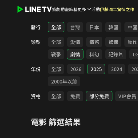
戲劇
動畫
綜藝
更多
活動
伊藤潤二驚悚之作
LINE TV - 電影
發行
全部
台灣
日本
韓國
中國
類型
全部
愛情
情慾
驚悚
動作
戰爭
劇情
科幻
紀錄片
L
年份
全部
2026
2025
2024
20
2000年以前
資格
全部
免費
部分免費
VIP會員
電影
篩選結果