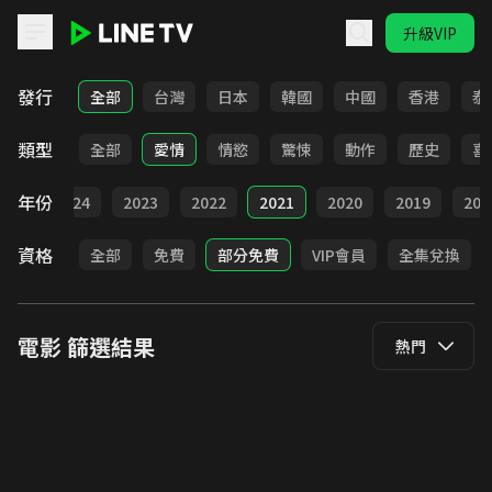
升級VIP
LINE TV - 電影
發行
全部
台灣
日本
韓國
中國
香港
泰
類型
全部
愛情
情慾
驚悚
動作
歷史
喜
年份
025
2024
2023
2022
2021
2020
2019
201
資格
全部
免費
部分免費
VIP會員
全集兌換
電影
篩選結果
熱門