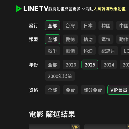
戲劇
動畫
綜藝
更多
活動
人氣韓漫改編動畫
LINE TV - 電影
發行
全部
台灣
日本
韓國
中國
類型
全部
愛情
情慾
驚悚
動作
戰爭
劇情
科幻
紀錄片
L
年份
全部
2026
2025
2024
20
2000年以前
資格
全部
免費
部分免費
VIP會員
電影
篩選結果
VIP