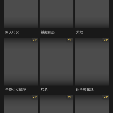
偷天符咒
獵殺迷局
犬奴
VIP
VIP
VIP
午夜少女戰爭
無名
保全夜驚魂
VIP
VIP
VIP