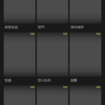
極限逃殺
邪門
絕命線阱
VIP
VIP
VIP
智齒
怒火私刑
越驚
VIP
VIP
VIP