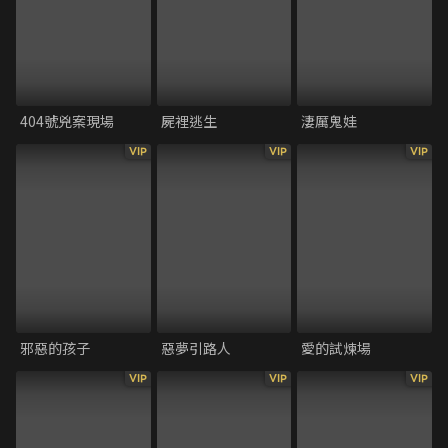
404號兇案現場
屍裡逃生
淒厲鬼娃
VIP
VIP
VIP
邪惡的孩子
惡夢引路人
愛的試煉場
VIP
VIP
VIP