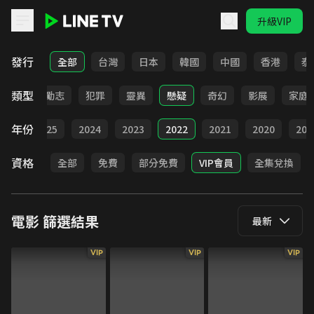
升級VIP
LINE TV - 電影
發行
全部
台灣
日本
韓國
中國
香港
泰
類型
喜劇
勵志
犯罪
靈異
懸疑
奇幻
影展
家庭
年份
026
2025
2024
2023
2022
2021
2020
201
資格
全部
免費
部分免費
VIP會員
全集兌換
電影
篩選結果
最新
VIP
VIP
VIP