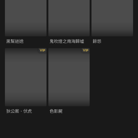
黑幫迷途
鬼吹燈之南海歸墟
餘怨
VIP
VIP
狄公案．伏虎
色影屍