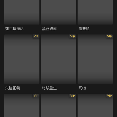
死亡轉運站
黑盒線索
鬼雙胞
VIP
VIP
VIP
失控正義
地球重生
死噬
VIP
VIP
VIP