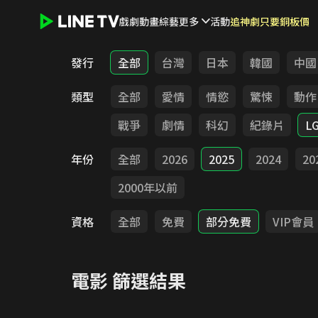
戲劇
動畫
綜藝
更多
活動
追神劇只要銅板價
LINE TV - 電影
發行
全部
台灣
日本
韓國
中國
類型
全部
愛情
情慾
驚悚
動作
戰爭
劇情
科幻
紀錄片
L
年份
全部
2026
2025
2024
20
2000年以前
資格
全部
免費
部分免費
VIP會員
電影
篩選結果