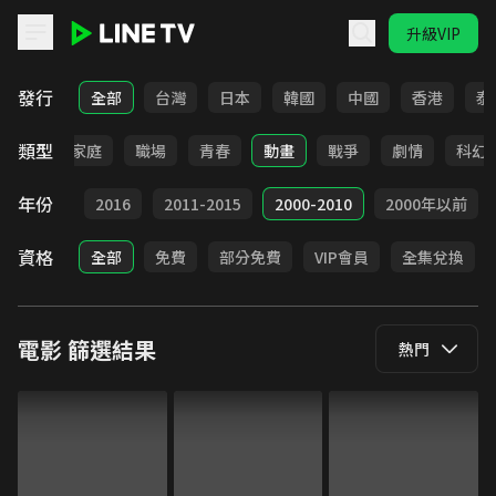
升級VIP
LINE TV - 電影
發行
全部
台灣
日本
韓國
中國
香港
泰
類型
影展
家庭
職場
青春
動畫
戰爭
劇情
科幻
年份
2017
2016
2011-2015
2000-2010
2000年以前
資格
全部
免費
部分免費
VIP會員
全集兌換
電影
篩選結果
熱門