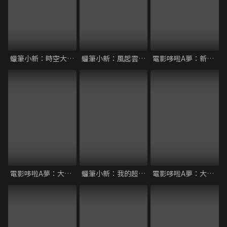
蠟筆小新：時空大冒險
蠟筆小新：風起雲湧！壯烈！戰國大會戰
電影哆啦A夢：新大雄的恐龍
電影哆啦A夢：大雄與機器人王國
蠟筆小新：我的超時空新娘
電影哆啦A夢：大雄的人魚大海戰