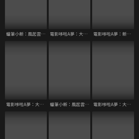
蠟筆小新：風起雲湧！猛烈！大人帝國的反擊
電影哆啦A夢：大雄的新魔界大冒險～7人魔法使
電影哆啦A夢：新大雄的宇宙開拓史
電影哆啦A夢：大雄與翼之勇者
蠟筆小新：風起雲湧！光榮燒肉之路
電影哆啦A夢：大雄與綠之巨人傳