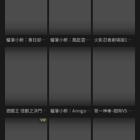
蠟筆小新：春日部野生王國
蠟筆小新：風起雲湧的叢林冒險
火影忍者劇場版1：大活劇！雪姬忍法帖！！
遊戲王 怪獸之決鬥 光之金字塔
蠟筆小新：Amigo！森巴入侵計畫
第一神拳-間柴VS木村 死刑執行
VIP