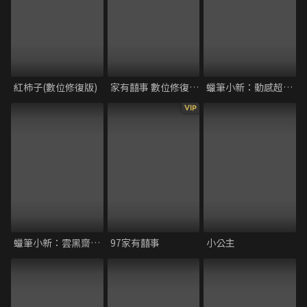
紅柿子(數位修復版)
家有囍事 數位修復加長版
蠟筆小新：動感超人VS高衩魔王
VIP
蠟筆小新：雲黑齋的野心
97家有囍事
小公主