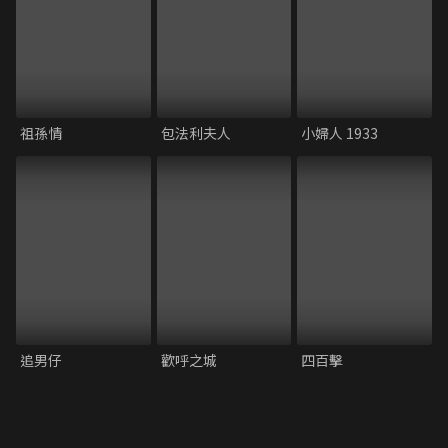
祖孫情
包法利夫人
小婦人 1933
追男仔
歡呼之城
四百擊