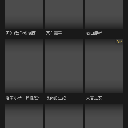
河流(數位修復版)
家有囍事
楢山節考
VIP
蠟筆小新：搞怪遊樂園大冒險
塊肉餘生記
大富之家