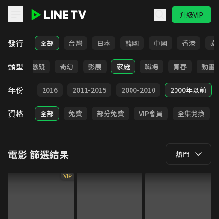
升級VIP
LINE TV - 電影
發行
全部
台灣
日本
韓國
中國
香港
泰
類型
靈異
懸疑
奇幻
影展
家庭
職場
青春
動畫
年份
2017
2016
2011-2015
2000-2010
2000年以前
資格
全部
免費
部分免費
VIP會員
全集兌換
電影
篩選結果
熱門
VIP