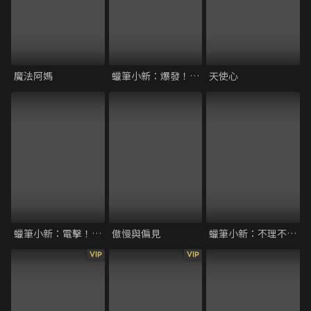
魔法阿媽
蠟筆小新：爆發！溫泉激烈大決戰
天使心
蠟筆小新：電擊！豬蹄大作戰
傲慢與偏見
蠟筆小新：不理不理王國的秘寶
VIP
VIP