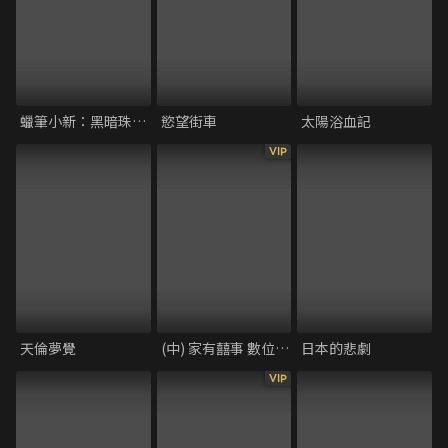
蠟筆小新：黑暗珠珠大追擊
慾望街車
太陽浴血記
VIP
天倫夢覺
(中) 家有囍事 數位修復加長版
日本的悲劇
VIP