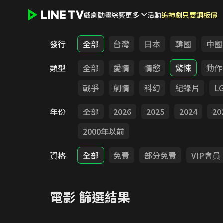
戲劇
動畫
綜藝
更多
活動
追神劇只要銅板價
LINE TV - 電影
發行
全部
台灣
日本
韓國
中國
類型
全部
愛情
情慾
驚悚
動作
戰爭
劇情
科幻
紀錄片
L
年份
全部
2026
2025
2024
20
2000年以前
資格
全部
免費
部分免費
VIP會員
電影
篩選結果