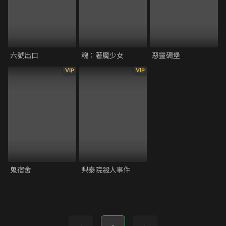
六號出口
魂：著魔少女
惡靈碉堡
VIP
VIP
鬼宿舍
梨泰院殺人事件