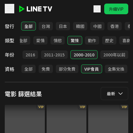
升級VIP
LINE TV - 電影
發行
全部
台灣
日本
韓國
中國
香港
泰
類型
全部
愛情
情慾
驚悚
動作
歷史
喜劇
年份
2017
2016
2011-2015
2000-2010
2000年以前
資格
全部
免費
部分免費
VIP會員
全集兌換
電影
篩選結果
最新
VIP
VIP
VIP