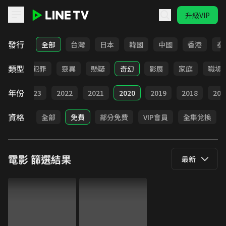
升級VIP
LINE TV - 電影
發行
全部
台灣
日本
韓國
中國
香港
泰
類型
勵志
犯罪
靈異
懸疑
奇幻
影展
家庭
職場
年份
024
2023
2022
2021
2020
2019
2018
201
資格
全部
免費
部分免費
VIP會員
全集兌換
電影
篩選結果
最新