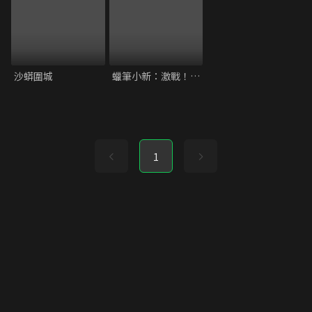
沙蟒圍城
蠟筆小新：激戰！塗鴉王國與差不多四勇者
1