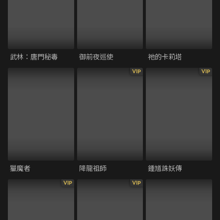
武林：唐門秘毒
御前夜巡使
祂的卡莉塔
VIP
VIP
獵魔者
降龍祖師
鍾馗誅妖傳
VIP
VIP