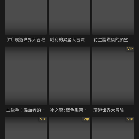
(中) 環遊世界大冒險
威利的異星大冒險
花生醬獵鷹的願望
VIP
血獵手：混血者的崛起
冰之龍 : 藍色雛菊的傳說
環遊世界大冒險
VIP
VIP
VIP