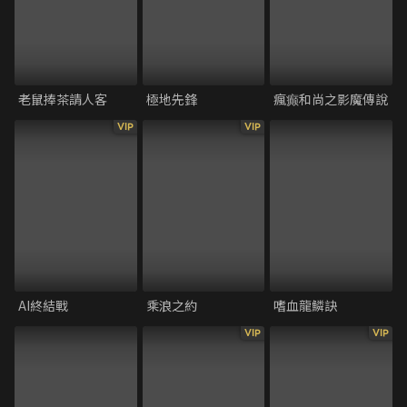
老鼠捧茶請人客
極地先鋒
瘋癫和尚之影魔傳說
VIP
VIP
AI終結戰
乘浪之約
嗜血龍鱗訣
VIP
VIP