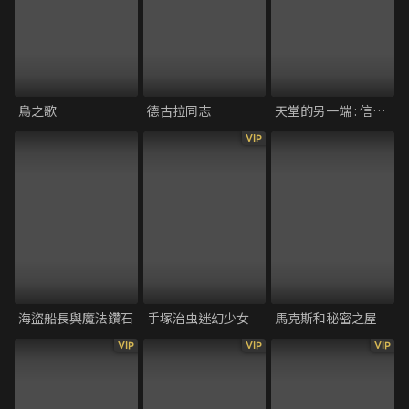
鳥之歌
德古拉同志
天堂的另一端 : 信心之火
VIP
海盜船長與魔法鑽石
手塚治虫迷幻少女
馬克斯和秘密之屋
VIP
VIP
VIP