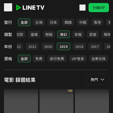
升級VIP
LINE TV - 電影
發行
全部
台灣
日本
韓國
中國
香港
泰
類型
勵志
犯罪
靈異
懸疑
奇幻
影展
家庭
職場
年份
023
2022
2021
2020
2019
2018
2017
201
資格
全部
免費
部分免費
VIP會員
全集兌換
電影
篩選結果
熱門
VIP