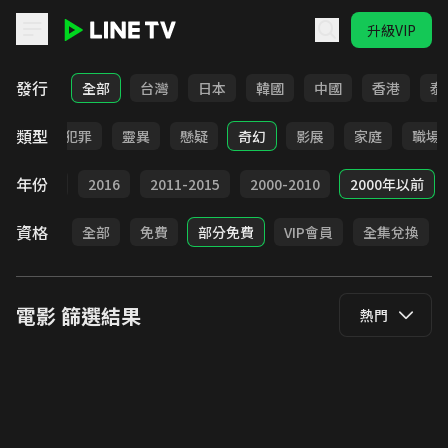
升級VIP
LINE TV - 電影
發行
全部
台灣
日本
韓國
中國
香港
泰
類型
勵志
犯罪
靈異
懸疑
奇幻
影展
家庭
職場
年份
2017
2016
2011-2015
2000-2010
2000年以前
資格
全部
免費
部分免費
VIP會員
全集兌換
電影
篩選結果
熱門