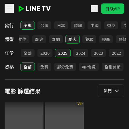
升級VIP
LINE TV - 電影
發行
全部
台灣
日本
韓國
中國
香港
泰
類型
驚悚
動作
歷史
喜劇
勵志
犯罪
靈異
懸疑
年份
全部
2026
2025
2024
2023
2022
資格
全部
免費
部分免費
VIP會員
全集兌換
電影
篩選結果
熱門
VIP