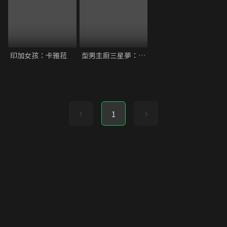
印加女孩：卡雅菈
型男主廚三星夢：巴黎篇
1