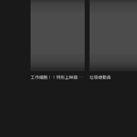
工作細胞！！特別上映版 強「菌」來襲！人體腸道大騷動！
垃圾總動員