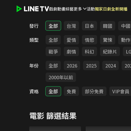
戲劇
動畫
綜藝
更多
活動
獨家日劇全新開播
LINE TV - 電影
發行
全部
台灣
日本
韓國
中國
類型
全部
愛情
情慾
驚悚
動作
戰爭
劇情
科幻
紀錄片
L
年份
全部
2026
2025
2024
20
2000年以前
資格
全部
免費
部分免費
VIP會員
電影
篩選結果