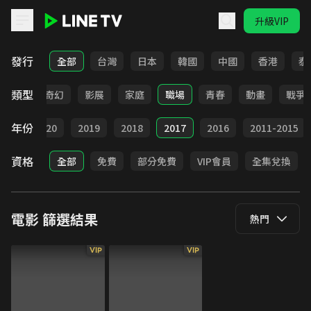
升級VIP
LINE TV - 電影
發行
全部
台灣
日本
韓國
中國
香港
泰
類型
懸疑
奇幻
影展
家庭
職場
青春
動畫
戰爭
年份
021
2020
2019
2018
2017
2016
2011-2015
資格
全部
免費
部分免費
VIP會員
全集兌換
電影
篩選結果
熱門
VIP
VIP