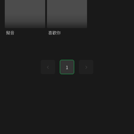
擬音
喜歡你
1