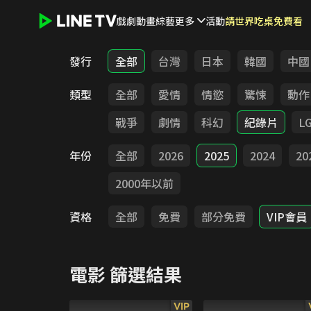
戲劇
動畫
綜藝
更多
活動
請世界吃桌免費看
LINE TV - 電影
發行
全部
台灣
日本
韓國
中國
類型
全部
愛情
情慾
驚悚
動作
戰爭
劇情
科幻
紀錄片
L
年份
全部
2026
2025
2024
20
2000年以前
資格
全部
免費
部分免費
VIP會員
電影
篩選結果
VIP