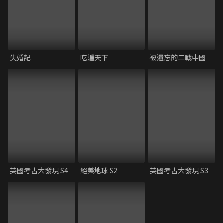
失婚記
吃遍天下
被遺忘的二戰中國
英國考古大發現 S4
絕美地球 S2
英國考古大發現 S3