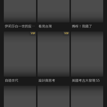
伊莉莎白一世的反恐戰爭
看見台灣
媽呀！我餓了
VIP
VIP
自造世代
設計與思考
英國考古大發現 S5