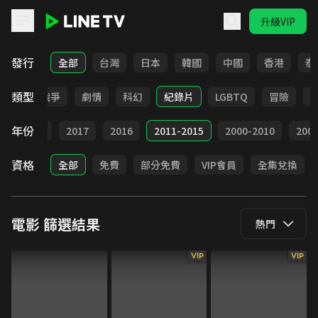
升級VIP
LINE TV - 電影
發行
全部
台灣
日本
韓國
中國
香港
泰
類型
動畫
戰爭
劇情
科幻
紀錄片
LGBTQ
冒險
年份
9
2018
2017
2016
2011-2015
2000-2010
20
資格
全部
免費
部分免費
VIP會員
全集兌換
電影
篩選結果
熱門
VIP
VIP