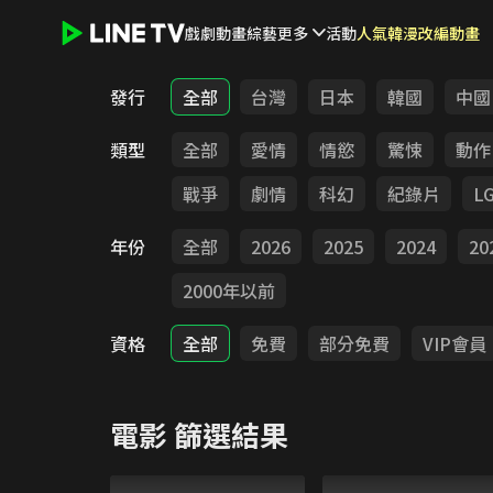
戲劇
動畫
綜藝
更多
活動
人氣韓漫改編動畫
LINE TV - 電影
發行
全部
台灣
日本
韓國
中國
類型
全部
愛情
情慾
驚悚
動作
戰爭
劇情
科幻
紀錄片
L
年份
全部
2026
2025
2024
20
2000年以前
資格
全部
免費
部分免費
VIP會員
電影
篩選結果