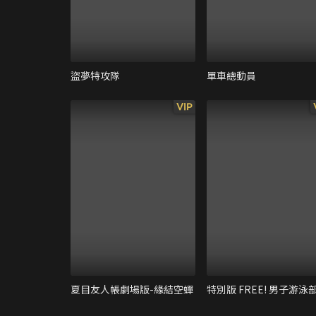
盜夢特攻隊
單車總動員
VIP
夏目友人帳劇場版-緣結空蟬