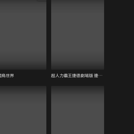
闖鳥世界
超人力霸王捷德劇場版 連結吧！心願！！