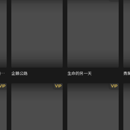
蠟筆小新：功夫小子 拉麵大亂鬥
企鵝公路
生命的另一天
勇
VIP
VIP
VIP