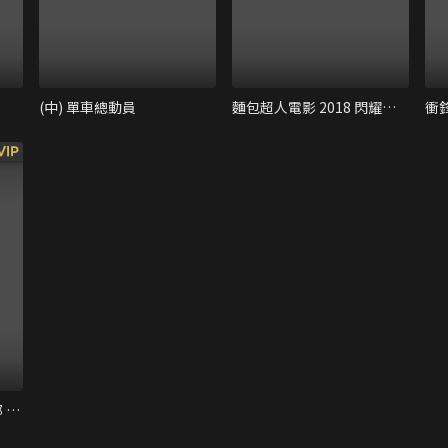
(中) 單車總動員
麵包超人電影 2018 閃耀吧！庫倫與生命之星
衝
VIP
特別版 FREE! 男子游泳部 -Take Your Marks-