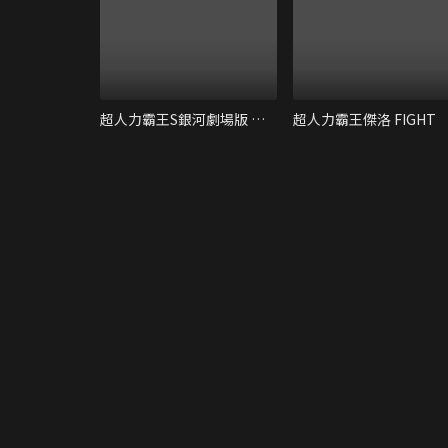
超人力霸王S銀河劇場版 決戰！超人10勇士
超人力霸王傑洛 FIGHT