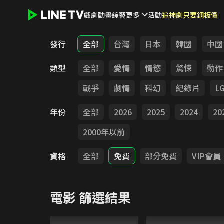
戲劇
動畫
綜藝
更多
活動
追神劇只要銅板價
LINE TV - 電影
發行
全部
台灣
日本
韓國
中國
類型
全部
愛情
情慾
驚悚
動作
戰爭
劇情
科幻
紀錄片
L
年份
全部
2026
2025
2024
20
2000年以前
資格
全部
免費
部分免費
VIP會員
電影
篩選結果