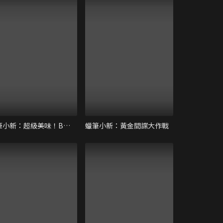
蠟筆小新：超級美味！B級美食大逃亡！！
蠟筆小新：黃金間諜大作戰