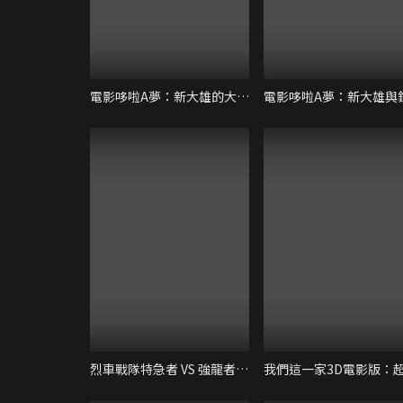
電影哆啦A夢：新大雄的大魔境～扁扁與五人之探險隊
烈車戰隊特急者 VS 強龍者 THE MOVIE