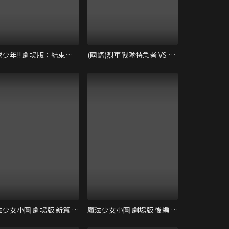
排球少年!! 劇場版：結束與開始
(國語)烈車戰隊特急者 VS 強龍者 THE MOVIE
魔法少女小圓 劇場版 新篇 叛逆的物語
魔法少女小圓 劇場版 後編 永遠的物語