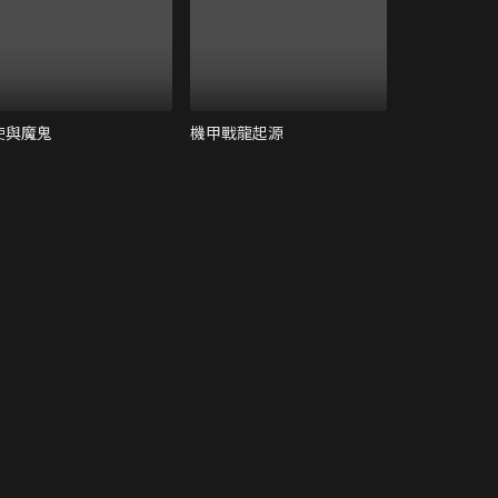
使與魔鬼
機甲戰龍起源