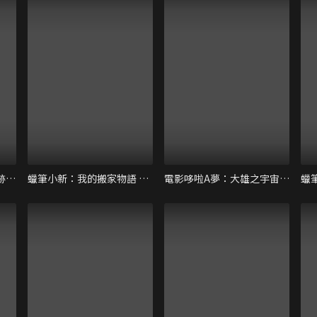
電影哆啦A夢：大雄與奇跡之島～Animal adventure
蠟筆小新：我的搬家物語 仙人掌大襲擊！
電影哆啦A夢：大雄之宇宙英雄記