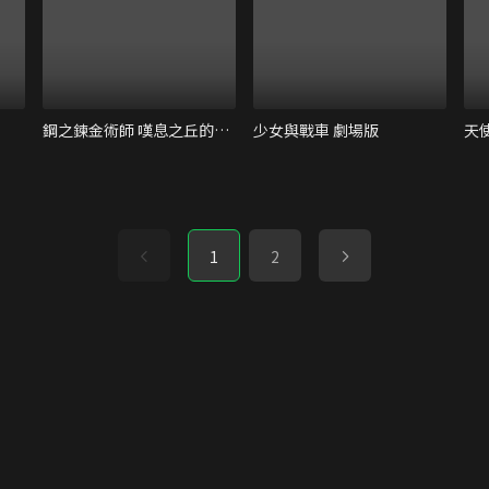
鋼之鍊金術師 嘆息之丘的聖星 劇場版
少女與戰車 劇場版
天
1
2