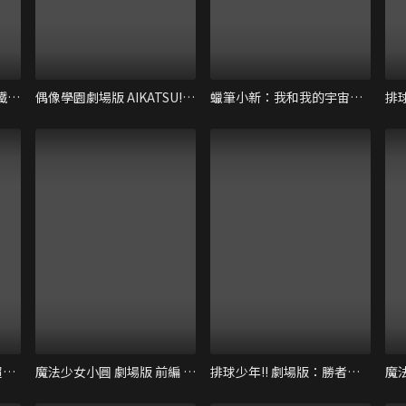
電影哆啦A夢：新大雄與鐵人兵團～振翅吧 天使們
偶像學園劇場版 AIKATSU! THE MOVIE
蠟筆小新：我和我的宇宙公主
我們這一家3D電影版：超能力花媽
魔法少女小圓 劇場版 前編 最初的物語
排球少年!! 劇場版：勝者與敗者