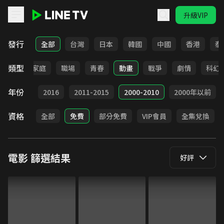
升級VIP
LINE TV - 電影
發行
全部
台灣
日本
韓國
中國
香港
泰
類型
影展
家庭
職場
青春
動畫
戰爭
劇情
科幻
年份
2017
2016
2011-2015
2000-2010
2000年以前
資格
全部
免費
部分免費
VIP會員
全集兌換
電影
篩選結果
好評