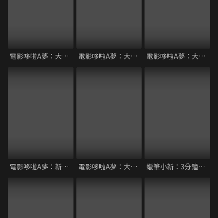
電影哆啦A夢：大雄與風之使者
電影哆啦A夢：大雄的貓狗時空傳
電影哆啦A夢：大雄的人魚大海戰
電影哆啦A夢：新大雄的恐龍
電影哆啦A夢：大雄與翼之勇者
蠟筆小新：3分鐘百變大進擊！