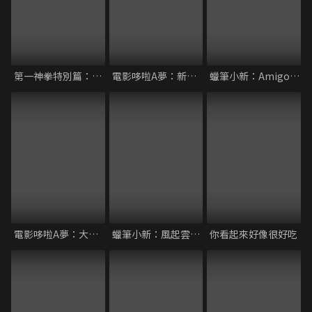
第一神拳特別篇：冠軍之路
電影哆啦A夢：新大雄的宇宙開拓史
蠟筆小新：Amigo！森巴入侵計畫
電影哆啦A夢：大雄的新魔界大冒險～7人魔法使
蠟筆小新：風起雲湧！壯烈！戰國大會戰
你看起來好像很好吃