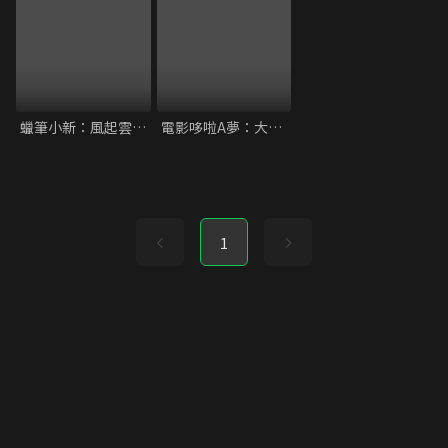
蠟筆小新：風起雲湧！猛烈！大人帝國的反擊
電影哆啦A夢：大雄與綠之巨人傳
1