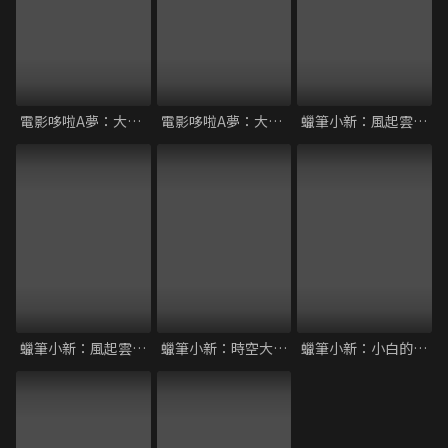
電影哆啦A夢：大雄與機器人王國
電影哆啦A夢：大雄的太陽王傳說
蠟筆小新：風起雲湧的叢林冒險
蠟筆小新：風起雲湧！光榮燒肉之路
蠟筆小新：時空大冒險
蠟筆小新：小白的屁屁炸彈