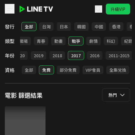
升級VIP
LINE TV - 電影
發行
全部
台灣
日本
韓國
中國
香港
泰
類型
家庭
職場
青春
動畫
戰爭
劇情
科幻
紀錄
年份
021
2020
2019
2018
2017
2016
2011-2015
資格
全部
免費
部分免費
VIP會員
全集兌換
電影
篩選結果
熱門