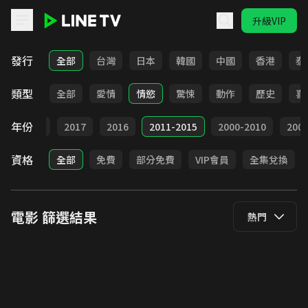
升級VIP
LINE TV - 電影
發行
全部
台灣
日本
韓國
中國
香港
泰
類型
全部
愛情
情慾
驚悚
動作
歷史
喜
年份
9
2018
2017
2016
2011-2015
2000-2010
20
資格
全部
免費
部分免費
VIP會員
全集兌換
電影
篩選結果
熱門