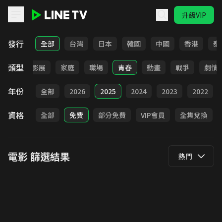
升級VIP
LINE TV - 電影
發行
全部
台灣
日本
韓國
中國
香港
泰
類型
奇幻
影展
家庭
職場
青春
動畫
戰爭
劇情
年份
全部
2026
2025
2024
2023
2022
資格
全部
免費
部分免費
VIP會員
全集兌換
電影
篩選結果
熱門