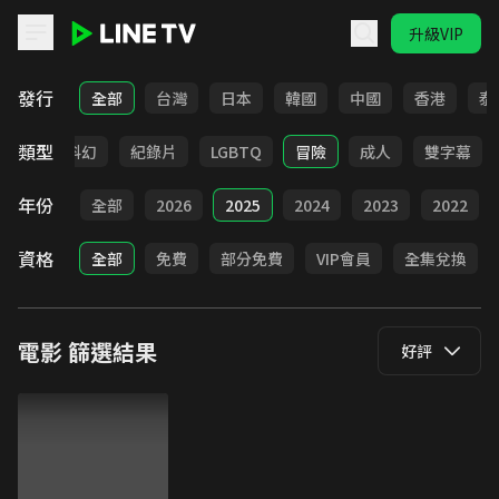
升級VIP
LINE TV - 電影
發行
全部
台灣
日本
韓國
中國
香港
泰
類型
劇情
科幻
紀錄片
LGBTQ
冒險
成人
雙字幕
年份
全部
2026
2025
2024
2023
2022
資格
全部
免費
部分免費
VIP會員
全集兌換
電影
篩選結果
好評