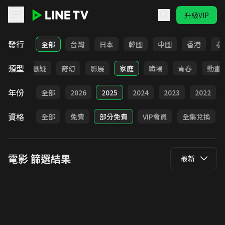
升級VIP
LINE TV - 電影
發行
全部
台灣
日本
韓國
中國
香港
泰
類型
靈異
懸疑
奇幻
影展
家庭
職場
青春
動畫
年份
全部
2026
2025
2024
2023
2022
資格
全部
免費
部分免費
VIP會員
全集兌換
電影
篩選結果
最新