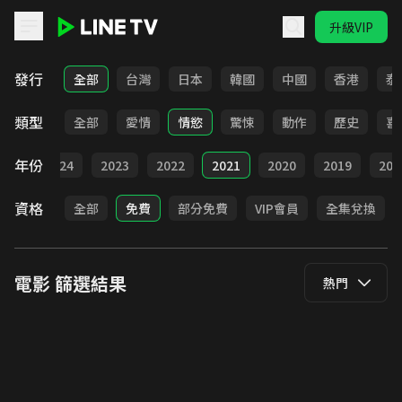
升級VIP
LINE TV - 電影
發行
全部
台灣
日本
韓國
中國
香港
泰
類型
全部
愛情
情慾
驚悚
動作
歷史
喜
年份
025
2024
2023
2022
2021
2020
2019
201
資格
全部
免費
部分免費
VIP會員
全集兌換
電影
篩選結果
熱門