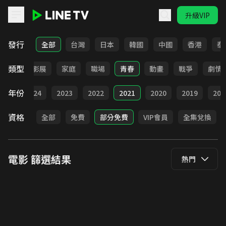
升級VIP
LINE TV - 電影
發行
全部
台灣
日本
韓國
中國
香港
泰
類型
奇幻
影展
家庭
職場
青春
動畫
戰爭
劇情
年份
025
2024
2023
2022
2021
2020
2019
201
資格
全部
免費
部分免費
VIP會員
全集兌換
電影
篩選結果
熱門