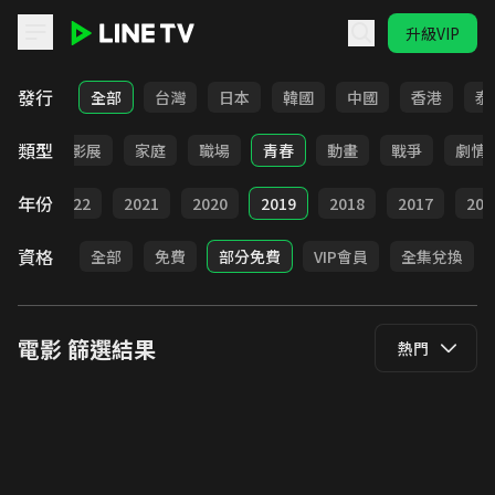
升級VIP
LINE TV - 電影
發行
全部
台灣
日本
韓國
中國
香港
泰
類型
奇幻
影展
家庭
職場
青春
動畫
戰爭
劇情
年份
023
2022
2021
2020
2019
2018
2017
201
資格
全部
免費
部分免費
VIP會員
全集兌換
電影
篩選結果
熱門