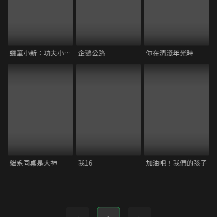
蠟筆小新：功夫小子 拉麵大亂鬥
企鵝公路
你在清淺年光時
貓系同桌是大神
我16
加油吧！我們的孩子