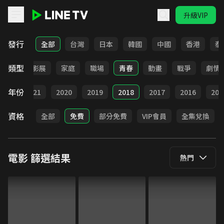
升級VIP
LINE TV - 電影
發行
全部
台灣
日本
韓國
中國
香港
泰
類型
奇幻
影展
家庭
職場
青春
動畫
戰爭
劇情
年份
022
2021
2020
2019
2018
2017
2016
201
資格
全部
免費
部分免費
VIP會員
全集兌換
電影
篩選結果
熱門