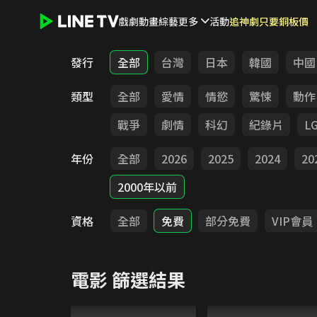
戲劇
動畫
綜藝
更多
活動
追神劇只要銅板價
LINE TV - 電影
發行
全部
台灣
日本
韓國
中國
類型
全部
愛情
情慾
驚悚
動作
戰爭
劇情
科幻
紀錄片
L
年份
全部
2026
2025
2024
20
2000年以前
資格
全部
免費
部分免費
VIP會員
電影
篩選結果