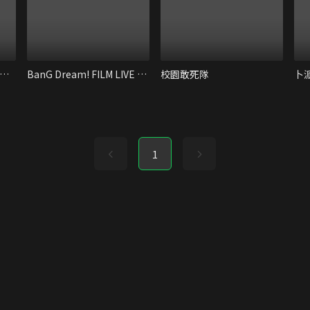
蠟筆小新：搞怪遊樂園大冒險
BanG Dream! FILM LIVE 2nd Stage
校園敢死隊
卜
1