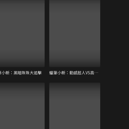
筆小新：黑暗珠珠大追擊
蠟筆小新：動感超人VS高衩魔王