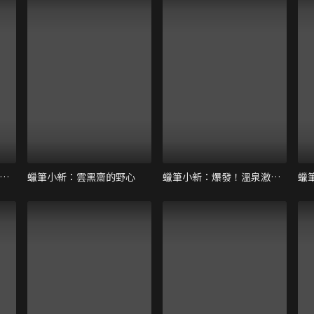
蠟筆小新：不理不理王國的秘寶
蠟筆小新：雲黑齋的野心
蠟筆小新：爆發！溫泉激烈大決戰
蠟