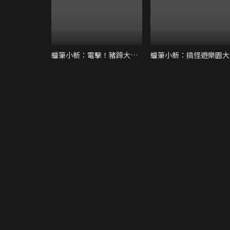
蠟筆小新：電擊！豬蹄大作戰