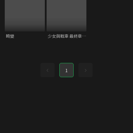
畸變
少女與戰車 最終章 第4話
1