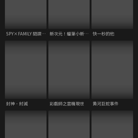
SPY×FAMILY 間諜家家酒 CODE: White
新次元！蠟筆小新電影超能力大決戰～飛吧！手卷壽司～
快一秒的他
封神．紂滅
彩戲師之雲機現世
黄河巨蛇事件