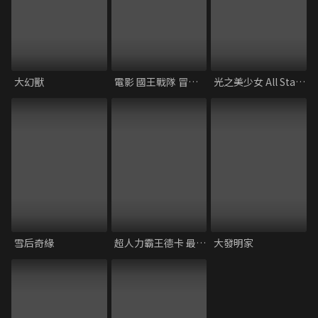
大幻獸
電影 國王戰隊 冒險王國
光之美少女 All Stars F
雪后奇緣
超人力霸王德卡 最終章 朝向旅程的彼方…
大發明家