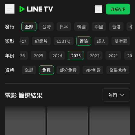
升級VIP
LINE TV - 電影
發行
全部
台灣
日本
韓國
中國
香港
泰
類型
劇情
科幻
紀錄片
LGBTQ
冒險
成人
雙字幕
年份
全部
2026
2025
2024
2023
2022
2021
202
資格
全部
免費
部分免費
VIP會員
全集兌換
電影
篩選結果
熱門