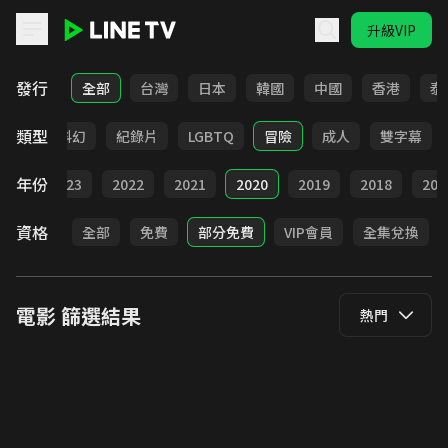
升級VIP
LINE TV - 電影
發行
全部
台灣
日本
韓國
中國
香港
泰
類型
劇情
科幻
紀錄片
LGBTQ
冒險
成人
雙字幕
年份
024
2023
2022
2021
2020
2019
2018
201
資格
全部
免費
部分免費
VIP會員
全集兌換
電影
篩選結果
熱門