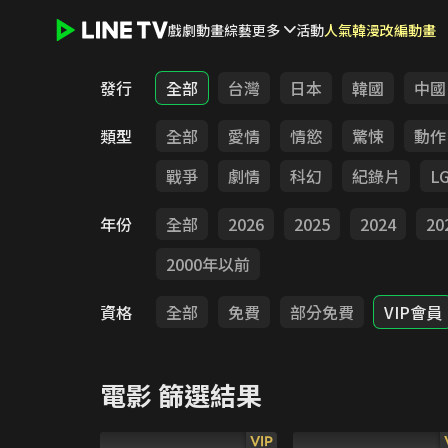
戲劇
動畫
綜藝
更多
活動
人氣韓漫改編動畫
LINE TV - 電影
發行
全部
台灣
日本
韓國
中國
類型
全部
愛情
情慾
驚悚
動作
戰爭
劇情
科幻
紀錄片
L
年份
全部
2026
2025
2024
20
2000年以前
資格
全部
免費
部分免費
VIP會員
電影
篩選結果
VIP