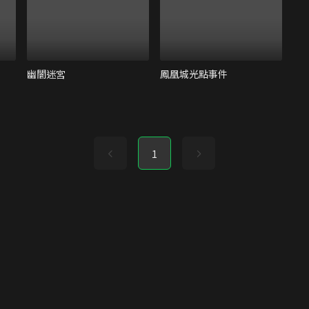
幽闇迷宮
鳳凰城光點事件
1