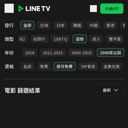
升級VIP
LINE TV - 電影
發行
全部
台灣
日本
韓國
中國
香港
泰
類型
劇情
科幻
紀錄片
LGBTQ
冒險
成人
雙字幕
年份
2017
2016
2011-2015
2000-2010
2000年以前
資格
全部
免費
部分免費
VIP會員
全集兌換
電影
篩選結果
最新