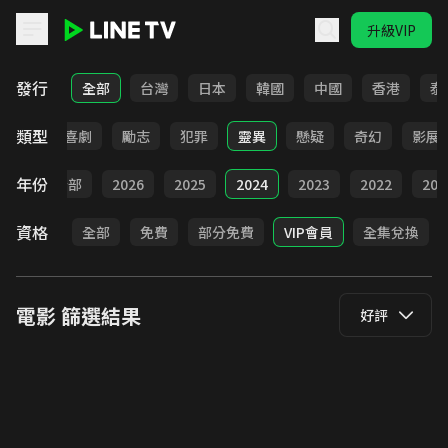
升級VIP
LINE TV - 電影
發行
全部
台灣
日本
韓國
中國
香港
泰
類型
歷史
喜劇
勵志
犯罪
靈異
懸疑
奇幻
影展
年份
全部
2026
2025
2024
2023
2022
202
資格
全部
免費
部分免費
VIP會員
全集兌換
電影
篩選結果
好評