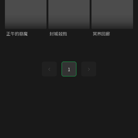
正午的惡魔
封城殺戮
冥界回廊
1