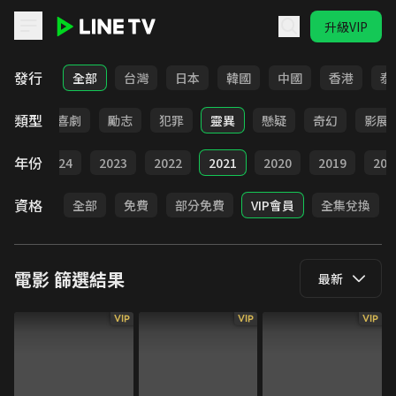
升級VIP
LINE TV - 電影
發行
全部
台灣
日本
韓國
中國
香港
泰
類型
歷史
喜劇
勵志
犯罪
靈異
懸疑
奇幻
影展
年份
025
2024
2023
2022
2021
2020
2019
201
資格
全部
免費
部分免費
VIP會員
全集兌換
電影
篩選結果
最新
VIP
VIP
VIP