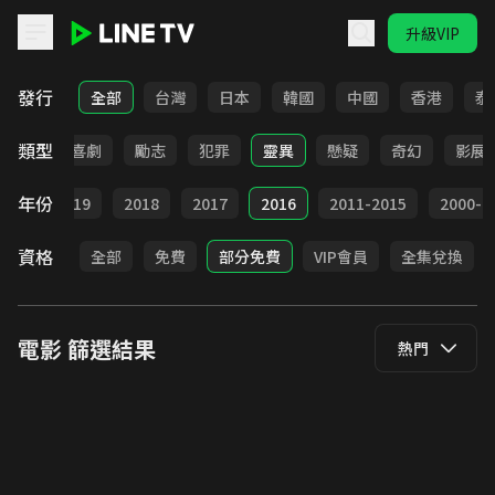
升級VIP
LINE TV - 電影
發行
全部
台灣
日本
韓國
中國
香港
泰
類型
歷史
喜劇
勵志
犯罪
靈異
懸疑
奇幻
影展
年份
020
2019
2018
2017
2016
2011-2015
2000-2
資格
全部
免費
部分免費
VIP會員
全集兌換
電影
篩選結果
熱門