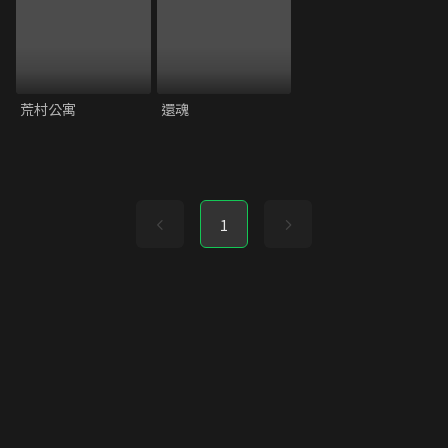
荒村公寓
還魂
1