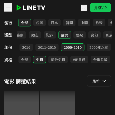
升級VIP
LINE TV - 電影
發行
全部
台灣
日本
韓國
中國
香港
泰
類型
歷史
喜劇
勵志
犯罪
靈異
懸疑
奇幻
影展
年份
2017
2016
2011-2015
2000-2010
2000年以前
資格
全部
免費
部分免費
VIP會員
全集兌換
電影
篩選結果
最新