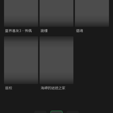
靈界基友3．怖偶
詭樓
還魂
返校
海岬的迷途之家