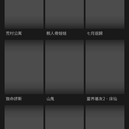
荒村公寓
骸人骨娃娃
七月返歸
致命謬斯
山鬼
靈界基友2．床仙