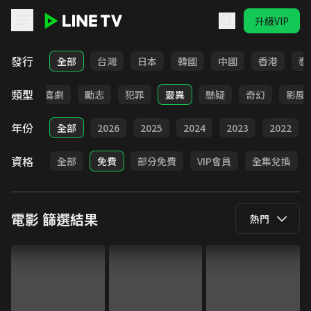
升級VIP
LINE TV - 電影
發行
全部
台灣
日本
韓國
中國
香港
泰
類型
歷史
喜劇
勵志
犯罪
靈異
懸疑
奇幻
影展
年份
全部
2026
2025
2024
2023
2022
資格
全部
免費
部分免費
VIP會員
全集兌換
電影
篩選結果
熱門