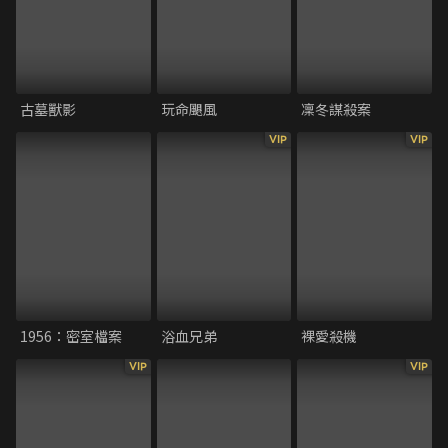
古墓獸影
玩命颶風
凜冬謀殺案
VIP
VIP
1956：密室檔案
浴血兄弟
裸愛殺機
VIP
VIP