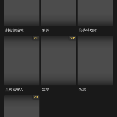
刺殺終點戰
偵兇
盜夢特攻隊
VIP
VIP
黑夜看守人
雪暴
仇城
VIP