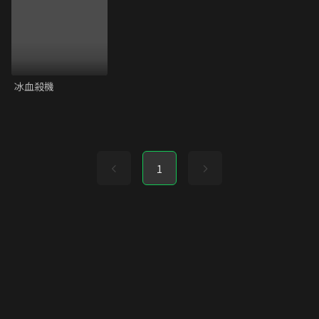
冰血殺機
1