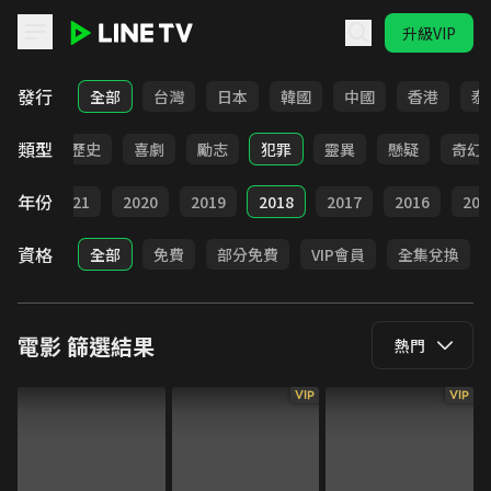
升級VIP
LINE TV - 電影
發行
全部
台灣
日本
韓國
中國
香港
泰
類型
動作
歷史
喜劇
勵志
犯罪
靈異
懸疑
奇幻
年份
022
2021
2020
2019
2018
2017
2016
201
資格
全部
免費
部分免費
VIP會員
全集兌換
電影
篩選結果
熱門
VIP
VIP