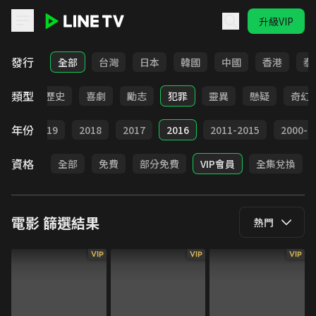
升級VIP
LINE TV - 電影
發行
全部
台灣
日本
韓國
中國
香港
泰
類型
動作
歷史
喜劇
勵志
犯罪
靈異
懸疑
奇幻
年份
020
2019
2018
2017
2016
2011-2015
2000-2
資格
全部
免費
部分免費
VIP會員
全集兌換
電影
篩選結果
熱門
VIP
VIP
VIP