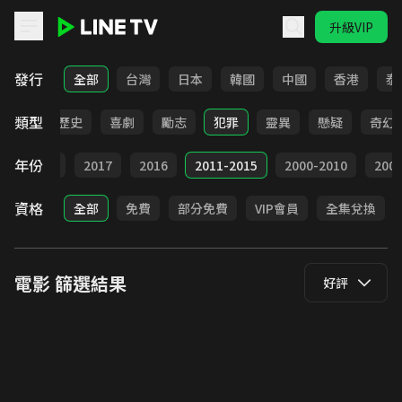
升級VIP
LINE TV - 電影
發行
全部
台灣
日本
韓國
中國
香港
泰
類型
動作
歷史
喜劇
勵志
犯罪
靈異
懸疑
奇幻
年份
9
2018
2017
2016
2011-2015
2000-2010
20
資格
全部
免費
部分免費
VIP會員
全集兌換
電影
篩選結果
好評