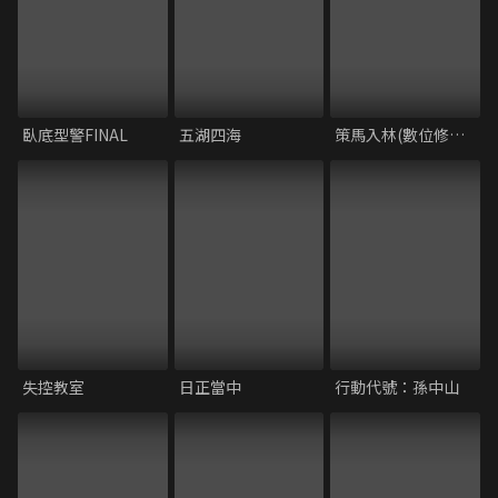
臥底型警FINAL
五湖四海
策馬入林(數位修復版)
失控教室
日正當中
行動代號：孫中山