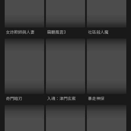
女詐欺師與人妻
竊聽風雲3
社區殺人魔
奇門暗刃
入魂：津門玄案
暴走神探