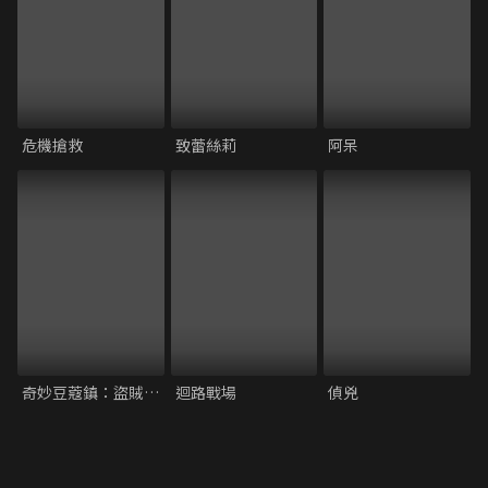
危機搶救
致蕾絲莉
阿呆
奇妙豆蔻鎮：盜賊與獅子的歷險記
迴路戰場
偵兇