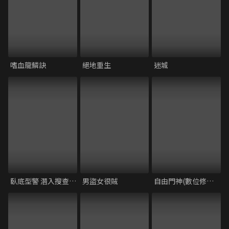
嗜血龍鱗訣
絕地重生
迷城
臥底型警 潛入搜查官REIJI
男盜女很賊
自由門神(數位修復版)