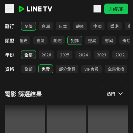
升級VIP
LINE TV - 電影
發行
全部
台灣
日本
韓國
中國
香港
泰
類型
動作
歷史
喜劇
勵志
犯罪
靈異
懸疑
奇幻
年份
全部
2026
2025
2024
2023
2022
資格
全部
免費
部分免費
VIP會員
全集兌換
電影
篩選結果
熱門