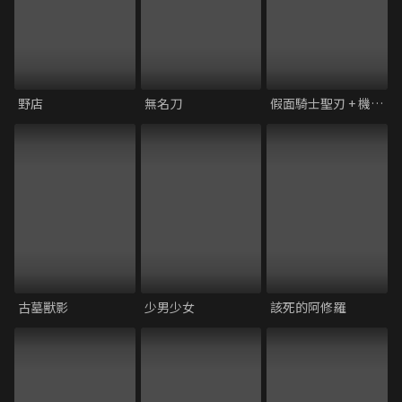
野店
無名刀
假面騎士聖刃 + 機界戰隊全開者 超級英雄戰記
古墓獸影
少男少女
該死的阿修羅