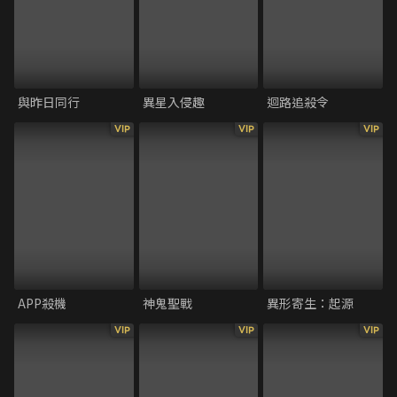
與昨日同行
異星入侵趣
迴路追殺令
VIP
VIP
VIP
APP殺機
神鬼聖戰
異形寄生：起源
VIP
VIP
VIP