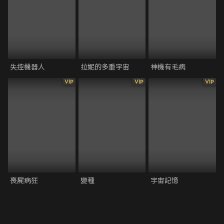
失控機器人
拉妮的多重宇宙
神機有毛病
VIP
VIP
VIP
喪屍病狂
變種
宇宙記憶