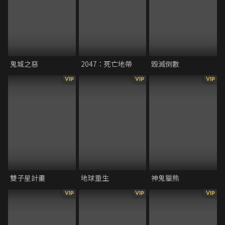
鬼城之惡
2047：死亡地帶
毀滅倒數
VIP
VIP
VIP
雙子星計畫
地球重生
神鬼獵熊
VIP
VIP
VIP