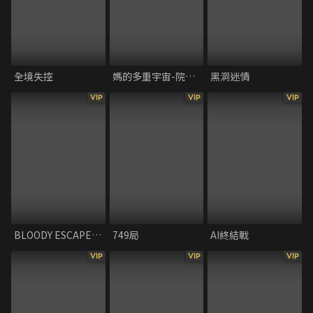
全境失控
媽的多重宇宙-院線版
黑洞迷情
VIP
VIP
VIP
BLOODY ESCAPE：地獄的逃走劇
749局
AI終結戰
VIP
VIP
VIP