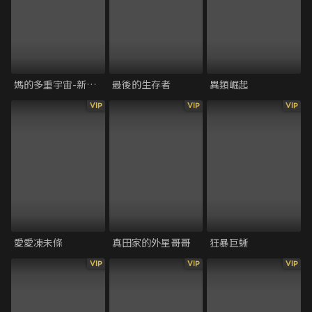
媽的多重宇宙-新譯版
最後的生存者
異類崛起
VIP
VIP
VIP
愛愛凍未條
真田家的外星哥哥
狂暴巨蜥
VIP
VIP
VIP