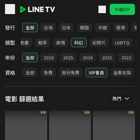
升級VIP
LINE TV - 電影
發行
全部
台灣
日本
韓國
中國
香港
泰
類型
青春
動畫
戰爭
劇情
科幻
紀錄片
LGBTQ
年份
全部
2026
2025
2024
2023
2022
資格
全部
免費
部分免費
VIP會員
全集兌換
電影
篩選結果
熱門
VIP
VIP
VIP