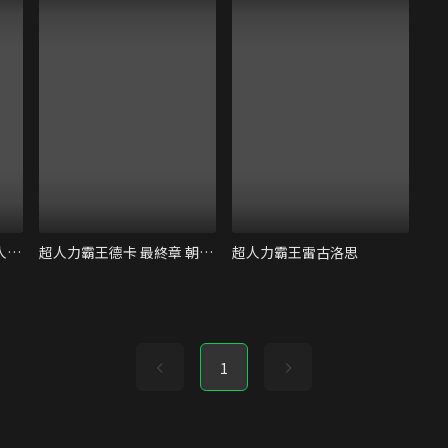
電影 假面騎士GEATS 四人的ACE與黑狐
超人力霸王德卡 最終章 朝向旅程的彼方…
超人力霸王雷古洛思
1