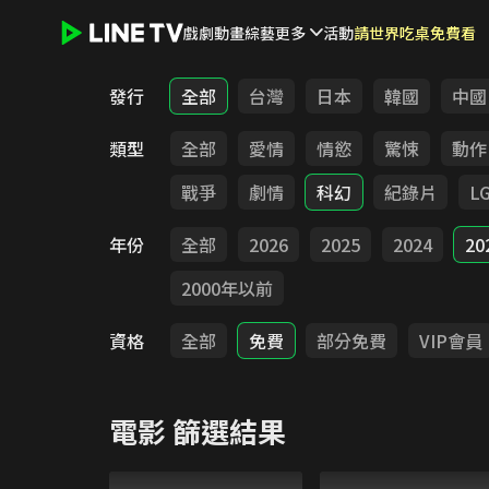
戲劇
動畫
綜藝
更多
活動
請世界吃桌免費看
LINE TV - 電影
發行
全部
台灣
日本
韓國
中國
類型
全部
愛情
情慾
驚悚
動作
戰爭
劇情
科幻
紀錄片
L
年份
全部
2026
2025
2024
20
2000年以前
資格
全部
免費
部分免費
VIP會員
電影
篩選結果