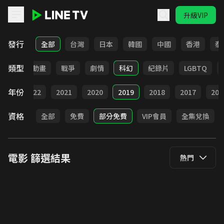
升級VIP
LINE TV - 電影
發行
全部
台灣
日本
韓國
中國
香港
泰
類型
青春
動畫
戰爭
劇情
科幻
紀錄片
LGBTQ
年份
023
2022
2021
2020
2019
2018
2017
201
資格
全部
免費
部分免費
VIP會員
全集兌換
電影
篩選結果
熱門