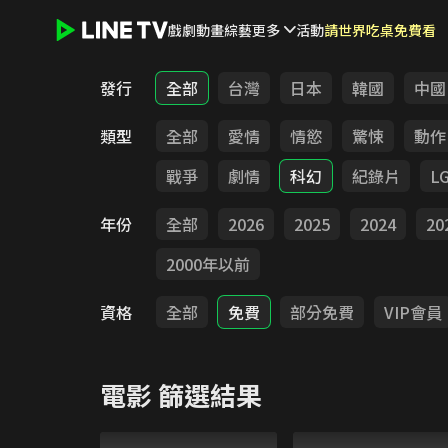
戲劇
動畫
綜藝
更多
活動
請世界吃桌免費看
LINE TV - 電影
發行
全部
台灣
日本
韓國
中國
類型
全部
愛情
情慾
驚悚
動作
戰爭
劇情
科幻
紀錄片
L
年份
全部
2026
2025
2024
20
2000年以前
資格
全部
免費
部分免費
VIP會員
電影
篩選結果