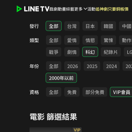
戲劇
動畫
綜藝
更多
活動
追神劇只要銅板價
LINE TV - 電影
發行
全部
台灣
日本
韓國
中國
類型
全部
愛情
情慾
驚悚
動作
戰爭
劇情
科幻
紀錄片
L
年份
全部
2026
2025
2024
20
2000年以前
資格
全部
免費
部分免費
VIP會員
電影
篩選結果
VIP