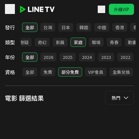
升級VIP
LINE TV - 電影
發行
全部
台灣
日本
韓國
中國
香港
泰
類型
靈異
懸疑
奇幻
影展
家庭
職場
青春
動畫
年份
全部
2026
2025
2024
2023
2022
資格
全部
免費
部分免費
VIP會員
全集兌換
電影
篩選結果
熱門